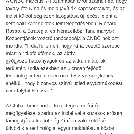
A CNBC március 7-i számában arról számolt be, hogy
tavaly óta Kína és India javítják kapcsolataikat, és az
indiai küldöttség ezen látogatása új lépést jelent a
kétoldalú kapcsolatok felmelegedésében. Richard
Rosso, a Stratégiai és Nemzetközi Tanulmányok
Központjának vezető tanácsadója a CNBC-nek azt
mondta: "India felismeri, hogy Kína vezető szerepe
miatt a ritkaföldfémek, az aktív
gyógyszerhatóanyagok és az akkumulátorok
területén, India ezekben az újonnan fejlődő
technológiai területeken nem lesz versenyképes
anélkül, hogy bizonyos szintű üzleti együttműködést
nem folytat Kínával."
A Global Times indiai különleges tudósítója
megfigyelései szerint az indiai vállalkozások erősen
támogatják a küldöttség Kínába való küldését,
üdvözlik a technológiai együttműködést, a közös