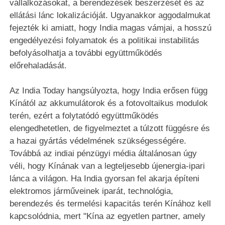
vállalkozásokat, a berendezések beszerzését és az
ellátási lánc lokalizációját. Ugyanakkor aggodalmukat
fejezték ki amiatt, hogy India magas vámjai, a hosszú
engedélyezési folyamatok és a politikai instabilitás
befolyásolhatja a további együttműködés
előrehaladását.
Az India Today hangsúlyozta, hogy India erősen függ
Kínától az akkumulátorok és a fotovoltaikus modulok
terén, ezért a folytatódó együttműködés
elengedhetetlen, de figyelmeztet a túlzott függésre és
a hazai gyártás védelmének szükségességére.
Továbbá az indiai pénzügyi média általánosan úgy
véli, hogy Kínának van a legteljesebb újenergia-ipari
lánca a világon. Ha India gyorsan fel akarja építeni
elektromos járműveinek iparát, technológia,
berendezés és termelési kapacitás terén Kínához kell
kapcsolódnia, mert "Kína az egyetlen partner, amely