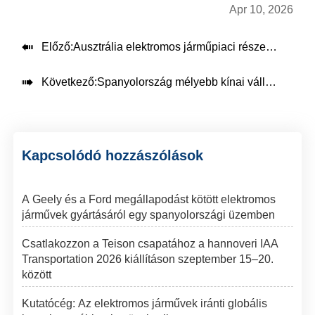
Apr 10, 2026

Előző:
Ausztrália elektromos járműpiaci részesedése rekordmagasra emelkedett márciusban

Következő:
Spanyolország mélyebb kínai vállalatokkal való együttműködésen keresztül felgyorsítja az elektromos járművek iparágának fejlődését
Kapcsolódó hozzászólások
A Geely és a Ford megállapodást kötött elektromos
járművek gyártásáról egy spanyolországi üzemben
Csatlakozzon a Teison csapatához a hannoveri IAA
Transportation 2026 kiállításon szeptember 15–20.
között
Kutatócég: Az elektromos járművek iránti globális