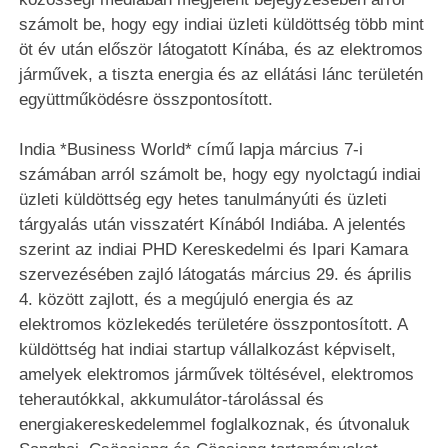
számolt be, hogy egy indiai üzleti küldöttség több mint
öt év után először látogatott Kínába, és az elektromos
járművek, a tiszta energia és az ellátási lánc területén
együttműködésre összpontosított.
India *Business World* című lapja március 7-i
számában arról számolt be, hogy egy nyolctagú indiai
üzleti küldöttség egy hetes tanulmányúti és üzleti
tárgyalás után visszatért Kínából Indiába. A jelentés
szerint az indiai PHD Kereskedelmi és Ipari Kamara
szervezésében zajló látogatás március 29. és április
4. között zajlott, és a megújuló energia és az
elektromos közlekedés területére összpontosított. A
küldöttség hat indiai startup vállalkozást képviselt,
amelyek elektromos járművek töltésével, elektromos
teherautókkal, akkumulátor-tárolással és
energiakereskedelemmel foglalkoznak, és útvonaluk