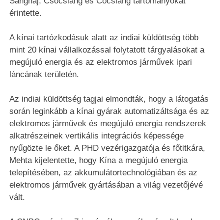
Sanghaj, Csöcsiang és Cöcsiang tartományokat
érintette.
A kínai tartózkodásuk alatt az indiai küldöttség több
mint 20 kínai vállalkozással folytatott tárgyalásokat a
megújuló energia és az elektromos járművek ipari
láncának területén.
Az indiai küldöttség tagjai elmondták, hogy a látogatás
során leginkább a kínai gyárak automatizáltsága és az
elektromos járművek és megújuló energia rendszerek
alkatrészeinek vertikális integrációs képessége
nyűgözte le őket. A PHD vezérigazgatója és főtitkára,
Mehta kijelentette, hogy Kína a megújuló energia
telepítésében, az akkumulátortechnológiában és az
elektromos járművek gyártásában a világ vezetőjévé
vált.