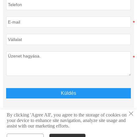
Küldés
×
By clicking 'Agree All', you agree to the storage of cookies on
your device to enhance site navigation, analyze site usage and
Szerzői jog © Teison Energy Technology Co.,Ltd. Minden
assist with our marketing efforts.
jog fenntartva.