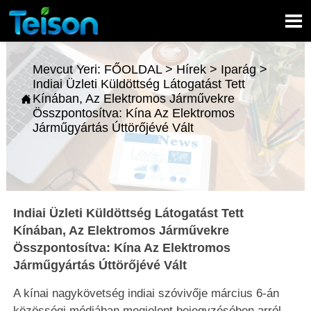

Mevcut Yeri:
FŐOLDAL
>
Hírek
>
Iparág
>
Indiai Üzleti Küldöttség Látogatást Tett
Kínában, Az Elektromos Járművekre

Összpontosítva: Kína Az Elektromos
Járműgyártás Úttörőjévé Vált
Indiai Üzleti Küldöttség Látogatást Tett
Kínában, Az Elektromos Járművekre
Összpontosítva: Kína Az Elektromos
Járműgyártás Úttörőjévé Vált
A kínai nagykövetség indiai szóvivője március 6-án
közösségi médiában megjelent bejegyzésében arról