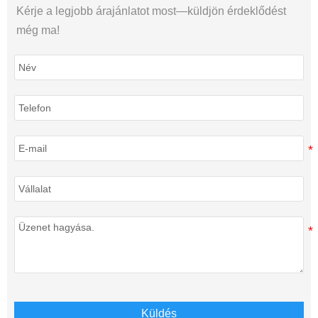
Kérje a legjobb árajánlatot most—küldjön érdeklődést
még ma!
Küldés