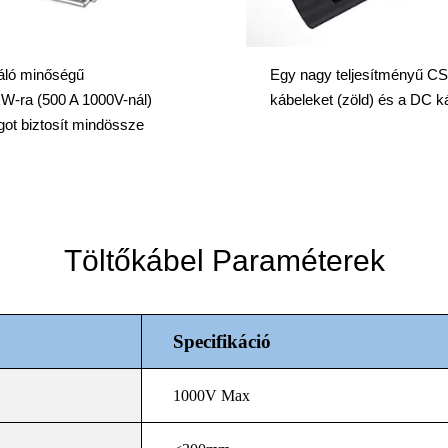
váló minőségű
Egy nagy teljesítményű CS
kW-ra (500 A 1000V-nál)
kábeleket (zöld) és a DC k
got biztosít mindössze
Töltőkábel Paraméterek
Specifikáció
1000V Max