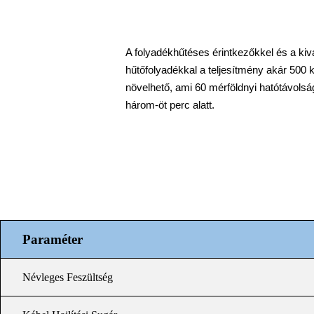
A folyadékhűtéses érintkezőkkel és a ki
hűtőfolyadékkal a teljesítmény akár 500 
növelhető, ami 60 mérföldnyi hatótávolsá
három-öt perc alatt.
Paraméter
Névleges Feszültség