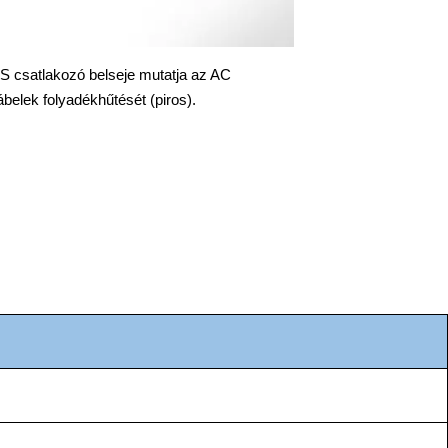
S csatlakozó belseje mutatja az AC
ábelek folyadékhűtését (piros).