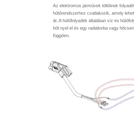
Az elektromos járművek töltőinek folyadék
hűtőrendszerhez csatlakozik, amely lehet
át. A hűtőfolyadék általában víz és hűtőfo
hőt nyel el és egy radiátorba vagy hőcseré
függően.