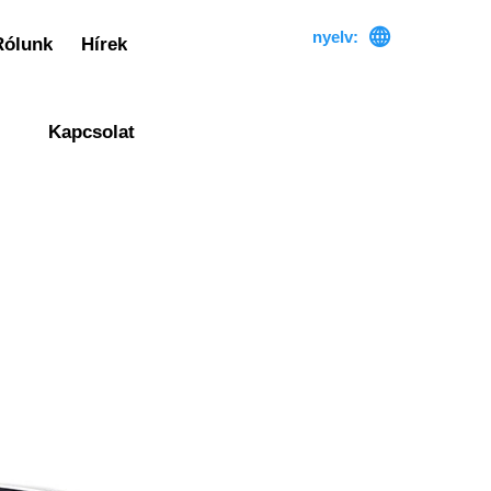

nyelv:
Rólunk
Hírek
Kapcsolat