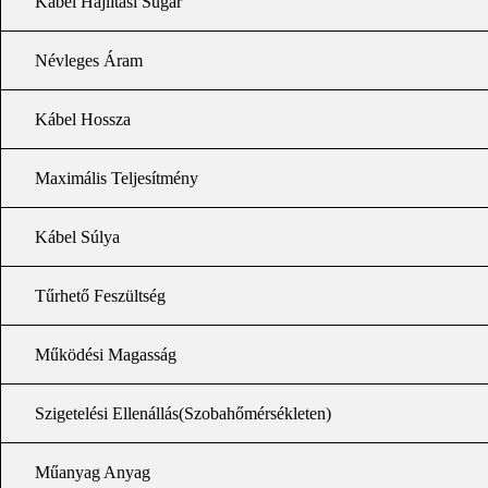
Kábel Hajlítási Sugár
Névleges Áram
Kábel Hossza
Maximális Teljesítmény
Kábel Súlya
Tűrhető Feszültség
Működési Magasság
Szigetelési Ellenállás(Szobahőmérsékleten)
Műanyag Anyag