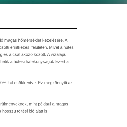
ódó magas hőmérséklet kezelésére. A
tti érintkezési felületen. Mivel a hűtés
ég és a csatlakozó között. A vízalapú
etik a hűtési hatékonyságot. Ezért a
y 40%-kal csökkentve. Ez megkönnyíti az
körülményeknek, mint például a magas
osszú töltési idő alatt is