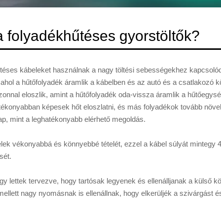
folyadékhűtéses gyorstöltők?
űtéses kábeleket használnak a nagy töltési sebességekhez kapcsol
hol a hűtőfolyadék áramlik a kábelben és az autó és a csatlakozó közö
 azonnal eloszlik, amint a hűtőfolyadék oda-vissza áramlik a hűtőegys
ékonyabban képesek hőt eloszlatni, és más folyadékok tovább növelh
ap, mint a leghatékonyabb elérhető megoldás.
belek vékonyabbá és könnyebbé tételét, ezzel a kábel súlyát minteg
sét.
y lettek tervezve, hogy tartósak legyenek és ellenálljanak a külső 
llett nagy nyomásnak is ellenállnak, hogy elkerüljék a szivárgást és h