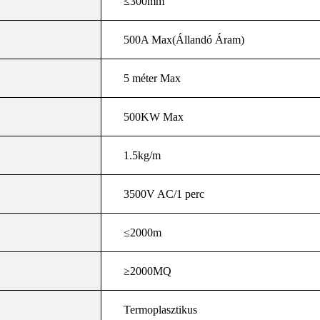
≤300mm
500A Max(Állandó Áram)
5 méter Max
500KW Max
1.5kg/m
3500V AC/1 perc
≤2000m
≥2000MQ
Termoplasztikus