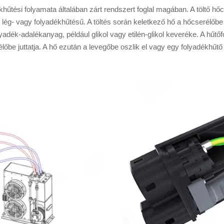
hűtési folyamata általában zárt rendszert foglal magában. A töltő hő
 lég- vagy folyadékhűtésű. A töltés során keletkező hő a hőcserélőbe
lyadék-adalékanyag, például glikol vagy etilén-glikol keveréke. A hűtő
lőbe juttatja. A hő ezután a levegőbe oszlik el vagy egy folyadékhűtő 