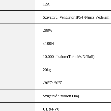
12A
Szivattyú, Ventilátor:IP54 /Nincs Védelem
288W
≤100N
10,000 alkalom(Terhelés Nélkül)
20kg
-30
℃
~50
℃
Szigetelő Szilikon Olaj
UL 94-V0