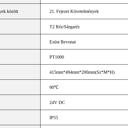
yek között
21. Fejezet Követelmények
T2 Réz/Sárgaréz
Ezüst Bevonat
PT1000
415mm*494mm*200mm(Sz*M*H)
90
℃
24V DC
IP55