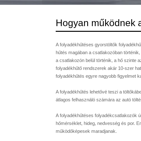
Hogyan működnek a 
A folyadékhűtéses gyorstöltők folyadékh
hűtés magában a csatlakozóban történik, a
a csatlakozón belül történik, a hő szinte
folyadékhűtő rendszerek akár 10-szer hat
folyadékhűtés egyre nagyobb figyelmet k
A folyadékhűtés lehetővé teszi a töltőká
átlagos felhasználó számára az autó tölté
A folyadékhűtéses folyadékcsatlakozók úg
hőmérséklet, hideg, nedvesség és por. Eme
működőképesek maradjanak.