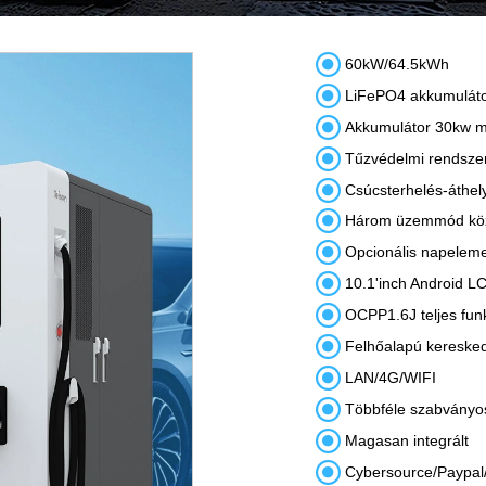

60kW/64.5kWh

LiFePO4 akkumulátor

Akkumulátor 30kw ma

Tűzvédelmi rendszer

Csúcsterhelés-áthel

Három üzemmód közü

Opcionális napeleme

10.1'inch Android L

OCPP1.6J teljes funk

Felhőalapú kereske

LAN/4G/WIFI

Többféle szabványos

Magasan integrált

Cybersource/Paypal