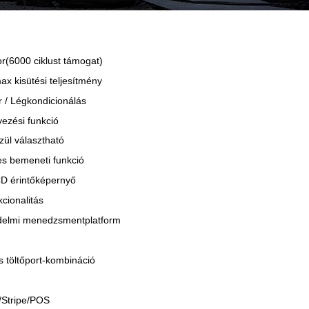
(6000 ciklust támogat)
x kisütési teljesítmény
 / Légkondicionálás
yezési funkció
l választható
s bemeneti funkció
CD érintőképernyő
cionalitás
delmi menedzsmentplatform
 töltőport-kombináció
/Stripe/POS