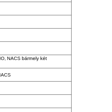
O, NACS bármely két
NACS