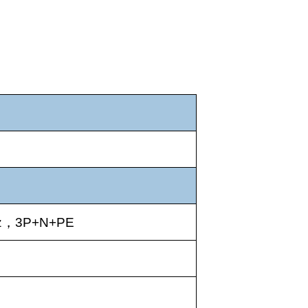
z
，
3P+N+PE