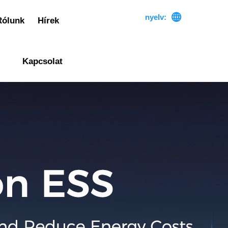

nyelv:
Rólunk
Hírek
Kapcsolat