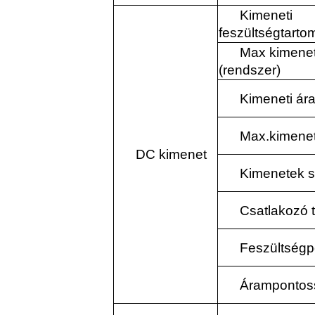
Kimeneti
feszültségtart
Max kimenet
(rendszer)
Kimeneti ár
Max.kimeneti
DC kimenet
Kimenetek 
Csatlakozó 
Feszültség
Árampontos