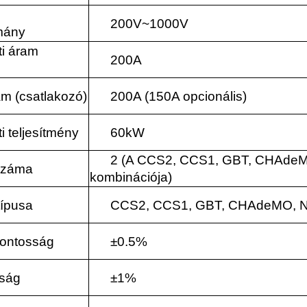
200V~1000V
omány
i áram
200A
am (csatlakozó)
200A (150A opcionális)
 teljesítmény
60kW
2 (A CCS2, CCS1, GBT, CHAdeM
száma
kombinációja)
típusa
CCS2, CCS1, GBT, CHAdeMO, 
pontosság
±0.5%
ság
±1%