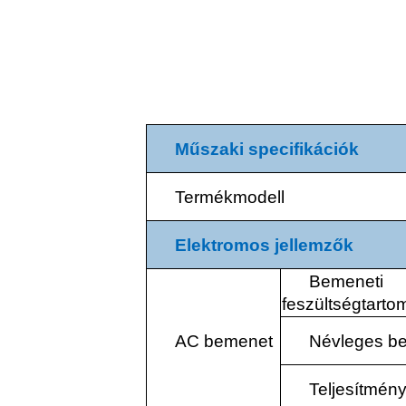
Műszaki specifikációk
Termékmodell
Elektromos jellemzők
Bemeneti
feszültségtart
AC bemenet
Névleges b
Teljesítmén