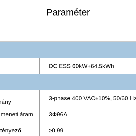
Paraméter
DC ESS 60kW+64.5kWh
3-phase 400 VAC±10%, 50/60 H
omány
emeneti áram
3
Φ
96A
ytényező
≥0.99