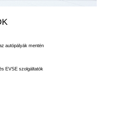
OK
 az autópályák mentén
 és EVSE szolgáltatók