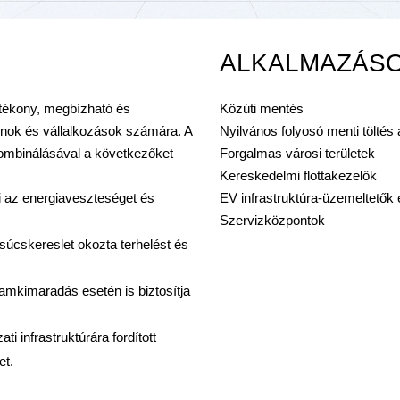
ALKALMAZÁS
hatékony, megbízható és
Közúti mentés
honok és vállalkozások számára. A
Nyilvános folyosó menti töltés
 kombinálásával a következőket
Forgalmas városi területek
Kereskedelmi flottakezelők
i az energiaveszteséget és
EV infrastruktúra-üzemeltetők
Szervizközpontok
 csúcskereslet okozta terhelést és
Áramkimaradás esetén is biztosítja
i infrastruktúrára fordított
et.