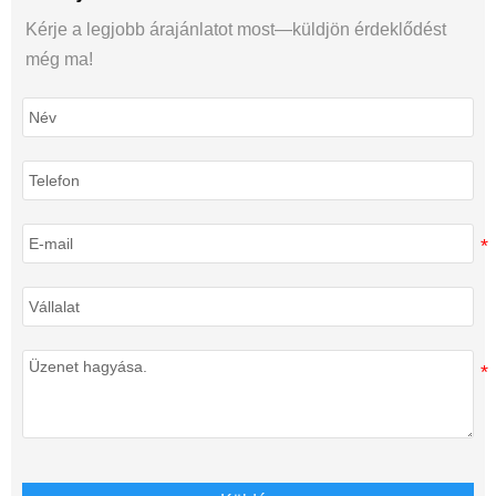
Kérje a legjobb árajánlatot most—küldjön érdeklődést
még ma!