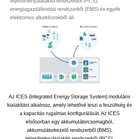
teljesítményátalakító rendszerből (PCS),
energiagazdálkodási rendszerből (EMS) és egyéb
elektromos alkatrészekből áll.
Az ICES (Integrated Energy Storage System) moduláris
kialakítást alkalmaz, amely lehetővé teszi a feszültség és
a kapacitás rugalmas konfigurálását. Az ICES
elsősorban egy akkumulátorcsomagból,
akkumulátorkezelő rendszerből (BMS),
teljesítményátalakító rendszerből (PCS),