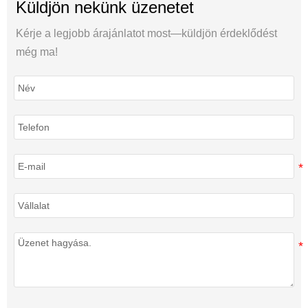
Küldjön nekünk üzenetet
Kérje a legjobb árajánlatot most—küldjön érdeklődést
még ma!