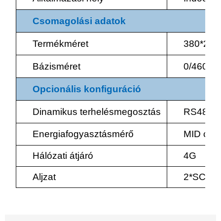
Csomagolási adatok
Termékméret
380*240
Bázisméret
0/460*3
Opcionális
konfiguráció
Dinamikus terhelésmegosztás
RS485 me
Energiafogyasztásmérő
MID certi
Hálózati átjáró
4G
Aljzat
2*SCHU