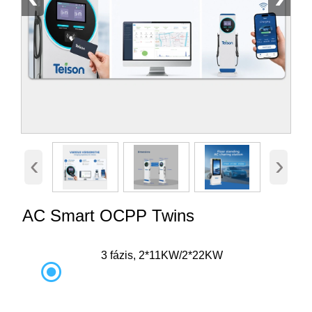
‹
›
AC Smart OCPP Twins
3 fázis, 2*11KW/2*22KW
