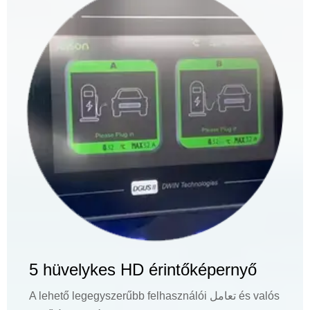
5 hüvelykes HD érintőképernyő
A lehető legegyszerűbb felhasználói تعامل és valós