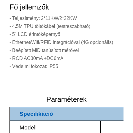
Fő jellemzők
- Teljesítmény: 2*11KW/2*22KW
- 4.5M TPU töltőkábel (testreszabható)
- 5" LCD érintőképernyő
- Ethernet/Wifi/RFID integrációval (4G opcionális)
- Beépített MID tanúsított mérővel
- RCD AC30mA +DC6mA
- Védelmi fokozat: IP55
Paraméterek
Specifikáció
Modell