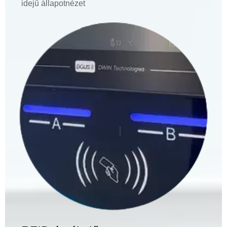
idejű állapotnézet