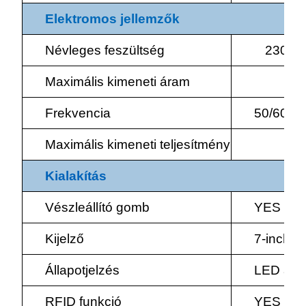
Elektromos
jellemzők
Névleges feszültség
230V±
Maximális kimeneti áram
2*
Frekvencia
50/60HZ
Maximális kimeneti teljesítmény
2*
Kialakítás
Vészleállító gomb
YES
Kijelző
7-inch A
Állapotjelzés
LED álla
RFID funkció
YES