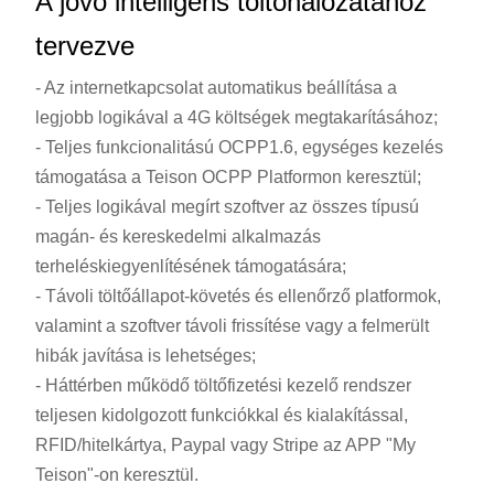
A jövő intelligens töltőhálózatához
tervezve
- Az internetkapcsolat automatikus beállítása a
legjobb logikával a 4G költségek megtakarításához;
- Teljes funkcionalitású OCPP1.6, egységes kezelés
támogatása a Teison OCPP Platformon keresztül;
- Teljes logikával megírt szoftver az összes típusú
magán- és kereskedelmi alkalmazás
terheléskiegyenlítésének támogatására;
- Távoli töltőállapot-követés és ellenőrző platformok,
valamint a szoftver távoli frissítése vagy a felmerült
hibák javítása is lehetséges;
- Háttérben működő töltőfizetési kezelő rendszer
teljesen kidolgozott funkciókkal és kialakítással,
RFID/hitelkártya, Paypal vagy Stripe az APP "My
Teison"-on keresztül.