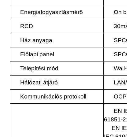
Energiafogyasztásmérő
On boar
RCD
30mA A
Ház anyaga
SPCC Ca
Előlapi panel
SPCC
Telepítési mód
Wall-mou
Hálózati átjáró
LAN/Wifi
Kommunikációs protokoll
OCPP1.
EN IEC 
61851-21-2:
EN IEC 610
IEC 61000-6