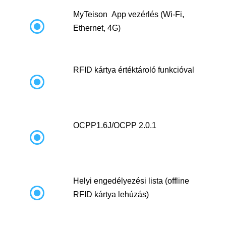
MyTeison App vezérlés (Wi-Fi,

Ethernet, 4G)
RFID kártya értéktároló funkcióval

OCPP1.6J/OCPP 2.0.1

Helyi engedélyezési lista (offline

RFID kártya lehúzás)