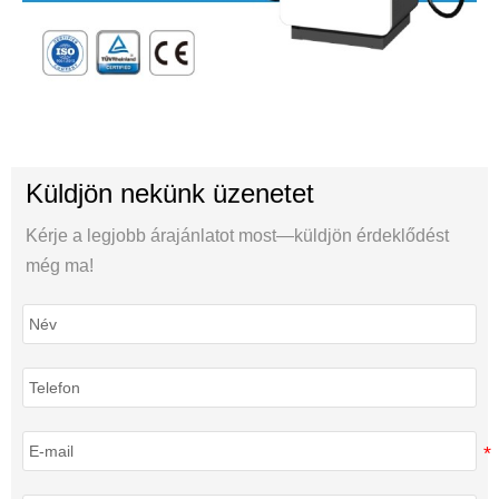
Küldjön nekünk üzenetet
Kérje a legjobb árajánlatot most—küldjön érdeklődést
még ma!