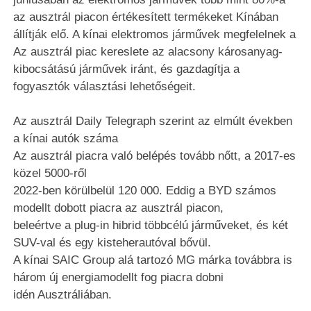
az ausztrál piacon értékesített termékeket Kínában
állítják elő. A kínai elektromos járművek megfelelnek a
Az ausztrál piac kereslete az alacsony károsanyag-
kibocsátású járművek iránt, és gazdagítja a
fogyasztók választási lehetőségeit.
Az ausztrál Daily Telegraph szerint az elmúlt években
a kínai autók száma
Az ausztrál piacra való belépés tovább nőtt, a 2017-es
közel 5000-ről
2022-ben körülbelül 120 000. Eddig a BYD számos
modellt dobott piacra az ausztrál piacon,
beleértve a plug-in hibrid többcélú járműveket, és két
SUV-val és egy kisteherautóval bővül.
A kínai SAIC Group alá tartozó MG márka továbbra is
három új energiamodellt fog piacra dobni
idén Ausztráliában.