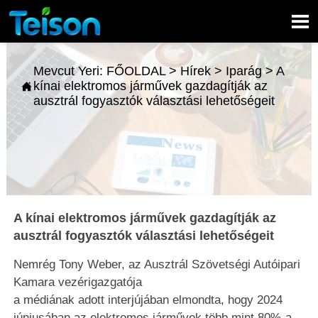

Mevcut Yeri:
FŐOLDAL
>
Hírek
>
Iparág
>
A
kínai elektromos járművek gazdagítják az

ausztrál fogyasztók választási lehetőségeit
A kínai elektromos járművek gazdagítják az
ausztrál fogyasztók választási lehetőségeit
Nemrég Tony Weber, az Ausztrál Szövetségi Autóipari
Kamara vezérigazgatója
a médiának adott interjújában elmondta, hogy 2024
júniusában az elektromos járművek több mint 80%-a