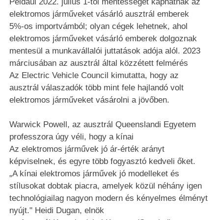
Például 2022. július 1-től mentességet kaphatnak az
elektromos járműveket vásárló ausztrál emberek
5%-os importvámból; olyan cégek lehetnek, ahol
elektromos járműveket vásárló emberek dolgoznak
mentesül a munkavállalói juttatások adója alól. 2023
márciusában az ausztrál által közzétett felmérés
Az Electric Vehicle Council kimutatta, hogy az
ausztrál válaszadók több mint fele hajlandó volt
elektromos járműveket vásárolni a jövőben.
Warwick Powell, az ausztrál Queenslandi Egyetem
professzora úgy véli, hogy a kínai
Az elektromos járművek jó ár-érték arányt
képviselnek, és egyre több fogyasztó kedveli őket.
„A kínai elektromos járművek jó modelleket és
stílusokat dobtak piacra, amelyek közül néhány igen
technológiailag nagyon modern és kényelmes élményt
nyújt." Heidi Dugan, elnök