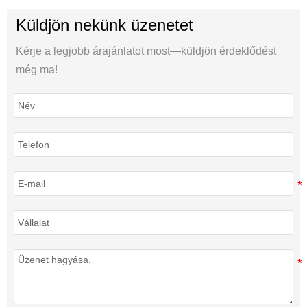
Küldjön nekünk üzenetet
Kérje a legjobb árajánlatot most—küldjön érdeklődést
még ma!