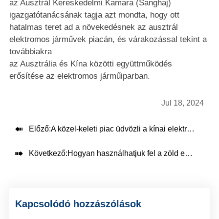
az Ausztrál Kereskedelmi Kamara (Sanghaj)
igazgatótanácsának tagja azt mondta, hogy ott
hatalmas teret ad a növekedésnek az ausztrál
elektromos járművek piacán, és várakozással tekint a
továbbiakra
az Ausztrália és Kína közötti együttműködés
erősítése az elektromos járműiparban.
Jul 18, 2024

Előző:
A közel-keleti piac üdvözli a kínai elektromos járműveket

Következő:
Hogyan használhatjuk fel a zöld energiát (a PV panelekhez) a jármű feltöltésére?
Kapcsolódó hozzászólások