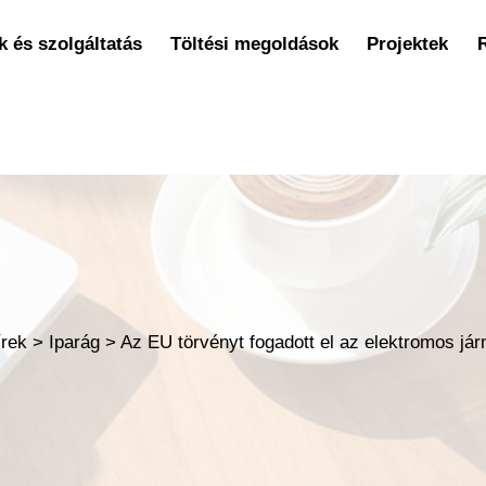
 és szolgáltatás
Töltési megoldások
Projektek
írek
>
Iparág
>
Az EU törvényt fogadott el az elektromos jár