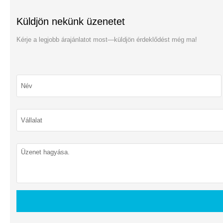
Küldjön nekünk üzenetet
Kérje a legjobb árajánlatot most—küldjön érdeklődést még ma!