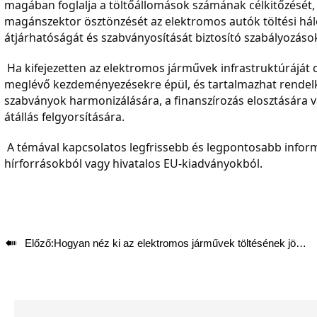
magában foglalja a töltőállomások számának célkitőzését, a 
magánszektor ösztönzését az elektromos autók töltési hálóz
átjárhatóságát és szabványosítását biztosító szabályozáso
 Ha kifejezetten az elektromos járművek infrastruktúráját célzó új törvényt fogadtak el, az valószínűleg ezekre a 
meglévő kezdeményezésekre épül, és tartalmazhat rendelkez
szabványok harmonizálására, a finanszírozás elosztására v
átállás felgyorsítására.
 A témával kapcsolatos legfrissebb és legpontosabb információkért javaslom, hogy tájékozódjon megbízható 
hírforrásokból vagy hivatalos EU-kiadványokból.

Előző:
Hogyan néz ki az elektromos járművek töltésének jövője?