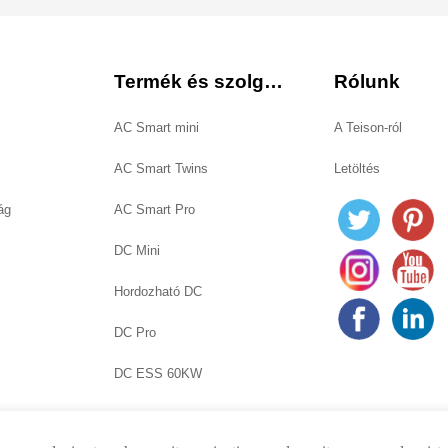
Termék és szolgáltatás
Rólunk
AC Smart mini
A Teison-ról
AC Smart Twins
Letöltés
ág
AC Smart Pro
DC Mini
Hordozható DC
DC Pro
DC ESS 60KW