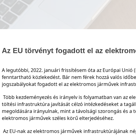
Az EU törvényt fogadott el az elektrom
A legutóbbi, 2022. januári frissítésem óta az Európai Unió
fenntartható közlekedést. Bár nem férek hozzá valós időben
jogszabályokat fogadott el az elektromos járművek infras
 Több kezdeményezés és irányelv is folyamatban van az elektromos járművek bevezetésének elősegítésére, beleértve a 
töltési infrastruktúra javítását célzó intézkedéseket a tag
megoldására irányulnak, mint a távolsági szorongás és a 
elektromos járművek széles körű elterjedéséhez.
 Az EU-nak az elektromos járművek infrastruktúrájának népszerűsítésével kapcsolatos megközelítése jellemzően 