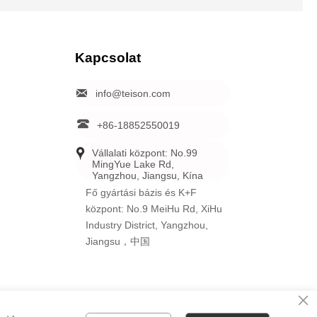
Kapcsolat

info@teison.com

+86-18852550019

Vállalati központ: No.99 
MingYue Lake Rd, 
Yangzhou, Jiangsu, Kína
Fő gyártási bázis és K+F
központ: No.9 MeiHu Rd, XiHu
Industry District, Yangzhou,
Jiangsu，中国
×