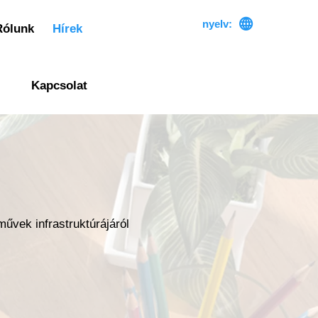

nyelv:
Rólunk
Hírek
Kapcsolat
művek infrastruktúrájáról