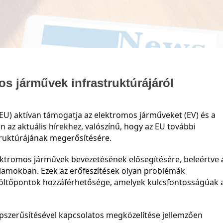
os járművek infrastruktúrájáról
 (EU) aktívan támogatja az elektromos járműveket (EV) és a
 az aktuális hírekhez, valószínű, hogy az EU további
truktúrájának megerősítésére.
államokban. Ezek az erőfeszítések olyan problémák 
töltőpontok hozzáférhetősége, amelyek kulcsfontosságúak a