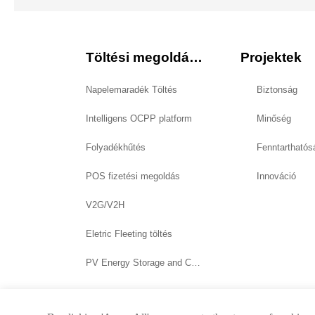
Töltési megoldások
Projektek
Napelemaradék Töltés
Biztonság
Intelligens OCPP platform
Minőség
Folyadékhűtés
Fenntarthatós
POS fizetési megoldás
Innováció
V2G/V2H
Eletric Fleeting töltés
PV Energy Storage and Charging System