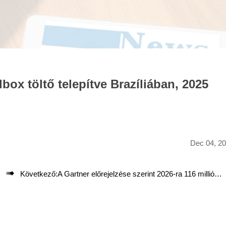
ox töltő telepítve Brazíliában, 2025
Dec 04, 2

Következő:
A Gartner előrejelzése szerint 2026-ra 116 millió elektromos jármű lesz használatban világszerte.