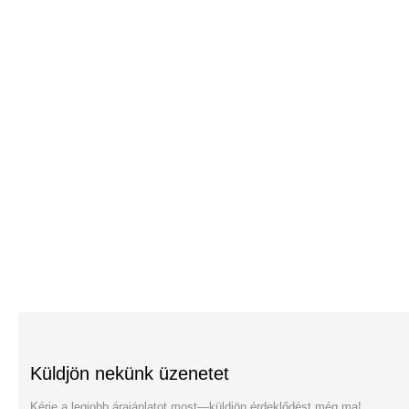
Küldjön nekünk üzenetet
Kérje a legjobb árajánlatot most—küldjön érdeklődést még ma!