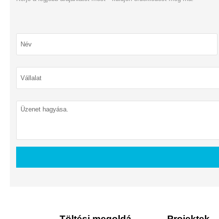
Töltési megoldások
Projektek