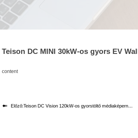
Teison DC MINI 30kW-os gyors EV Wallb
content

Előző:
Teison DC Vision 120kW-os gyorstöltő médiaképernyővel Európában telepítve，2025