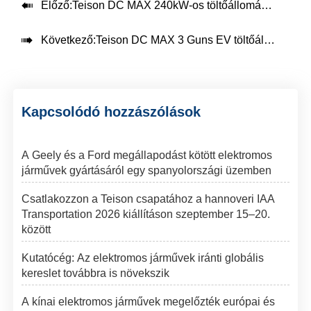

Előző:
Teison DC MAX 240kW-os töltőállomás Brazíliában, 2024

Következő:
Teison DC MAX 3 Guns EV töltőállomás Dél-Amerikában, 2024
Kapcsolódó hozzászólások
A Geely és a Ford megállapodást kötött elektromos
járművek gyártásáról egy spanyolországi üzemben
Csatlakozzon a Teison csapatához a hannoveri IAA
Transportation 2026 kiállításon szeptember 15–20.
között
Kutatócég: Az elektromos járművek iránti globális
kereslet továbbra is növekszik
A kínai elektromos járművek megelőzték európai és