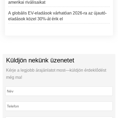
amerikai riválisaikat
A globális EV-eladások várhatóan 2026-ra az újautó-
eladások közel 30%-át érik el
Küldjön nekünk üzenetet
Kérje a legjobb árajánlatot most—küldjön érdeklődést
még ma!