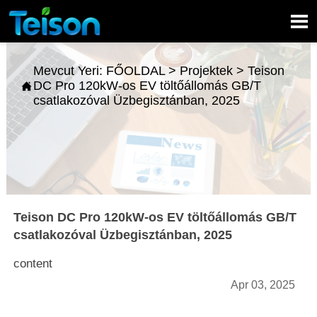

Mevcut Yeri:
FŐOLDAL
>
Projektek
>
Teison
DC Pro 120kW-os EV töltőállomás GB/T

csatlakozóval Üzbegisztánban, 2025
Teison DC Pro 120kW-os EV töltőállomás GB/T
csatlakozóval Üzbegisztánban, 2025
content
Apr 03, 2025