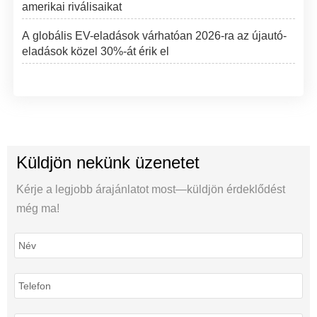
amerikai riválisaikat
A globális EV-eladások várhatóan 2026-ra az újautó-
eladások közel 30%-át érik el
Küldjön nekünk üzenetet
Kérje a legjobb árajánlatot most—küldjön érdeklődést
még ma!