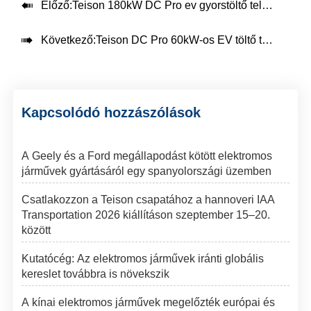

Előző:
Teison 180kW DC Pro ev gyorstöltő telepítése Romániában, 2025

Következő:
Teison DC Pro 60kW-os EV töltő telepítve Svájcban，2025
Kapcsolódó hozzászólások
A Geely és a Ford megállapodást kötött elektromos
járművek gyártásáról egy spanyolországi üzemben
Csatlakozzon a Teison csapatához a hannoveri IAA
Transportation 2026 kiállításon szeptember 15–20.
között
Kutatócég: Az elektromos járművek iránti globális
kereslet továbbra is növekszik
A kínai elektromos járművek megelőzték európai és