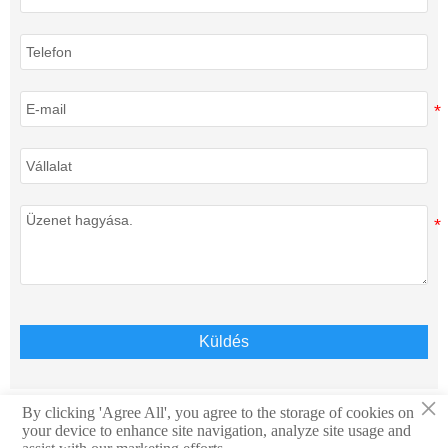
Küldés
×
By clicking 'Agree All', you agree to the storage of cookies on
your device to enhance site navigation, analyze site usage and
Szerzői jog © Teison Energy Technology Co.,Ltd. Minden