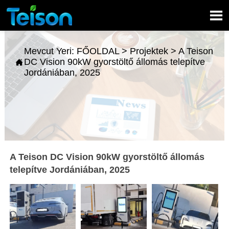

Mevcut Yeri:
FŐOLDAL
>
Projektek
>
A Teison
DC Vision 90kW gyorstöltő állomás telepítve

Jordániában, 2025
A Teison DC Vision 90kW gyorstöltő állomás
telepítve Jordániában, 2025