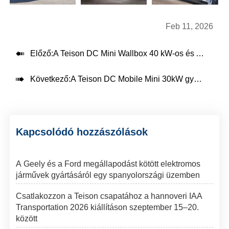
Feb 11, 2026

Előző:
A Teison DC Mini Wallbox 40 kW-os és AC Smart Pro 22 kW-os töltőtelepe telepítve Argentínában, 2025

Következő:
A Teison DC Mobile Mini 30kW gyorstöltő az út menti segítségnyújtáshoz, Ausztráliában telepítve, 2025
Kapcsolódó hozzászólások
A Geely és a Ford megállapodást kötött elektromos
járművek gyártásáról egy spanyolországi üzemben
Csatlakozzon a Teison csapatához a hannoveri IAA
Transportation 2026 kiállításon szeptember 15–20.
között