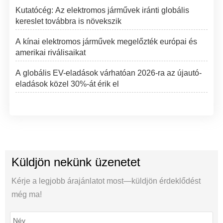
Kutatócég: Az elektromos járművek iránti globális
kereslet továbbra is növekszik
A kínai elektromos járművek megelőzték európai és
amerikai riválisaikat
A globális EV-eladások várhatóan 2026-ra az újautó-
eladások közel 30%-át érik el
Küldjön nekünk üzenetet
Kérje a legjobb árajánlatot most—küldjön érdeklődést
még ma!