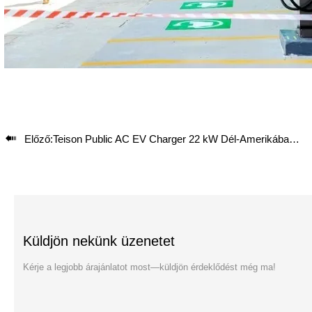

Előző:
Teison Public AC EV Charger 22 kW Dél-Amerikában, 2024
Küldjön nekünk üzenetet
Kérje a legjobb árajánlatot most—küldjön érdeklődést még ma!