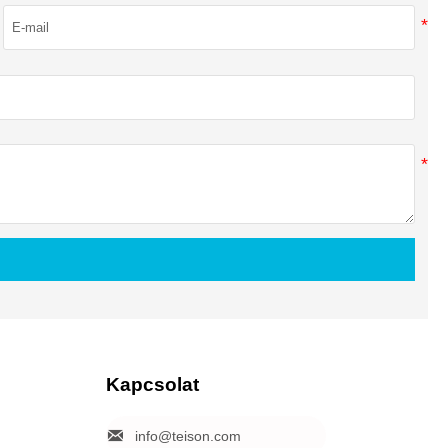
Kapcsolat

info@teison.com