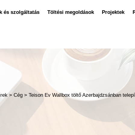
 és szolgáltatás
Töltési megoldások
Projektek
írek
>
Cég
>
Teison Ev Wallbox töltő Azerbajdzsánban telep