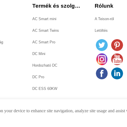
Termék és szolgáltatás
Rólunk
AC Smart mini
A Teison-ról
AC Smart Twins
Letöltés
ág
AC Smart Pro
DC Mini
Hordozható DC
DC Pro
DC ESS 60KW
on your device to enhance site navigation, analyze site usage and assist
erzői jog © Teison Energy Technology Co.,Ltd. Minden jog fenntart