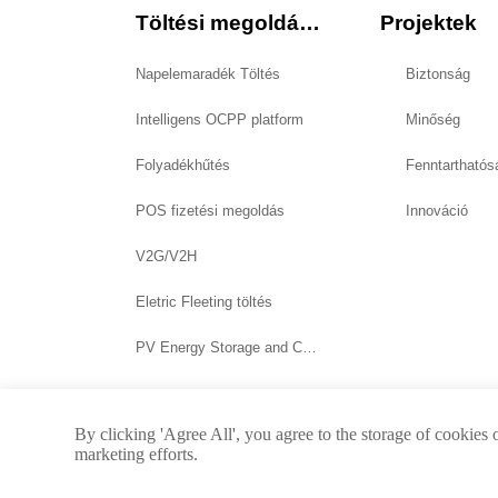
Töltési megoldások
Projektek
Napelemaradék Töltés
Biztonság
Intelligens OCPP platform
Minőség
Folyadékhűtés
Fenntarthatós
POS fizetési megoldás
Innováció
V2G/V2H
Eletric Fleeting töltés
PV Energy Storage and Charging System
By clicking 'Agree All', you agree to the storage of cookies 
marketing efforts.
Sz