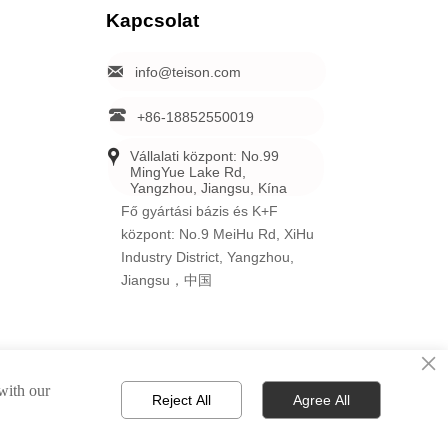
Kapcsolat

info@teison.com

+86-18852550019

Vállalati központ: No.99 
MingYue Lake Rd, 
Yangzhou, Jiangsu, Kína
Fő gyártási bázis és K+F
központ: No.9 MeiHu Rd, XiHu
Industry District, Yangzhou,
Jiangsu，中国
×
 with our
Reject All
Agree All
va.