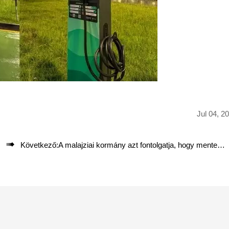
Jul 04, 2

Következő:
A malajziai kormány azt fontolgatja, hogy mentesíti az elektromos járműveket a helyi parkolási díjak alól, hogy elősegítse az elfogadást