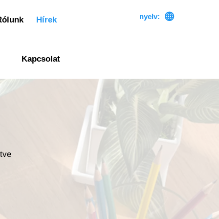

nyelv:
Rólunk
Hírek
Kapcsolat
ítve